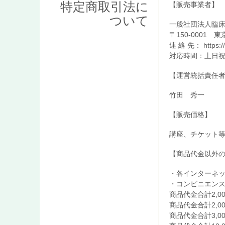
特定商取引法に
【販売事業者】
ついて
一般社団法人臨
〒150-0001
連 絡 先：
https:
対応時間：土日祝日
【運営統括責任
竹田 秀一
【販売価格】
講座、チケット
【商品代金以外
・各インターネ
・コンビニエン
商品代金合計2,0
商品代金合計2,0
商品代金合計3,0