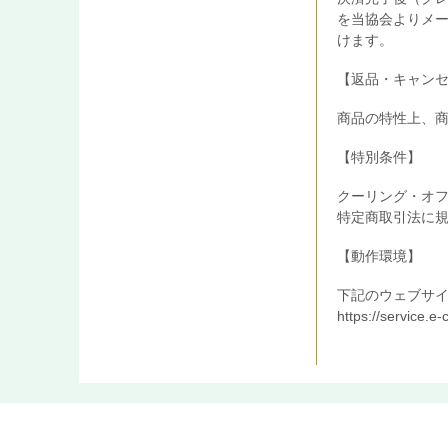
を当協会よりメー
けます。
【返品・キャン
商品の特性上、
【特別条件】
クーリング・オ
特定商取引法に
【動作環境】
下記のウェブサ
https://service.e