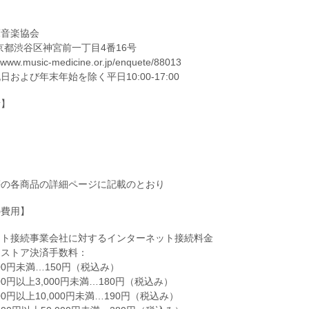
床音楽協会
 東京都渋谷区神宮前一丁目4番16号
//www.music-medicine.or.jp/enquete/88013
および年末年始を除く平日10:00-17:00
者】
等の各商品の詳細ページに記載のとおり
の費用】
ット接続事業会社に対するインターネット接続料金
スストア決済手数料：
00円未満…150円（税込み）
00円以上3,000円未満…180円（税込み）
00円以上10,000円未満…190円（税込み）